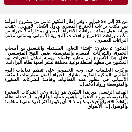
من 21 إلى 25 فبراير ، وفي إطار
المكون 2 من
من مشروع التوأمة
بين مكتب براءات الاختراع المصري ودول الاتحاد الأوروبي،
عقدت
ورشة عمل بمكتب براءات الاختراع المصري
بمشاركة 3 خبراء من
مكتب براءات الاختراع والعلامات التجارية الأسباني وممثلي مكتب
البراءات المصري.
المكون 2 بعنوان: "إنشاء التعاون المستدام والتنسيق مع أصحاب
الحقوق والشركات الصغيرة والمتوسطة ضمن النهج المؤسسي".
خلال هذا الأسبوع، تم تنظيم جلسات يومية لتبادل الخبرات بين
المكتبين في تنظيم أنشطة توعية مختلفة لنشر أهمية نظام البراءات.
وركزت الجلسات على وجه الخصوص على تنظيم فعاليات اليوم
العالمي للملكية الفكرية وشارك الخبراء أفضل ممارسات المكتب
الأسباني في تنظيم هذه الفعاليات وخاصة للشركات الصغيرة
والمتوسطة ورواد الأعمال.
الهدف الرئيسي من هذا المكون هو زيادة وعي الشركات الصغيرة
والمتوسطة ورواد الأعمال بأهمية حماية ابتكاراتهم باستخدام نظام
براءات الاختراع حيث يمكنهم ذلك أن يكونوا أكثر قدرة على المنافسة
والوصول إلى الأسواق.