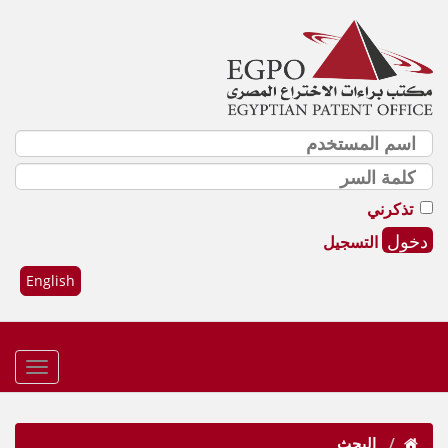
تذكرني
التسجيل
English
البحث