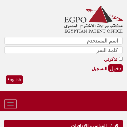
تذكرني
التسجيل
English
القوانين و الإتقافيات