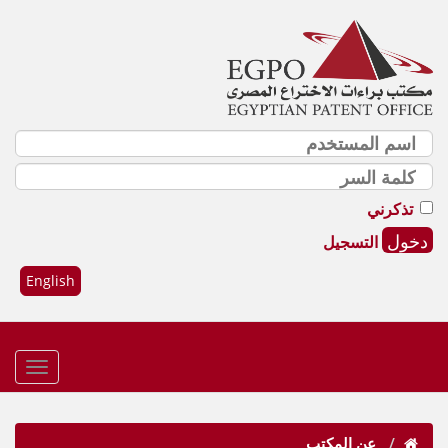
تذكرني
التسجيل
English
عن المكتب