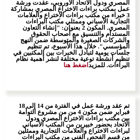
المصري ودول الاتحاد الأوروبي، عقدت ورشة
عمل بمكتب براءات الاختراع المصري بمشاركة
3 خبراء من مكتب براءات الاختراع والعلامات
التجارية الأسباني وممثلي مكتب البراءات
المصري. المكون 2 بعنوان: "إنشاء التعاون
المستدام والتنسيق مع أصحاب الحقوق
والشركات الصغيرة والمتوسطة ضمن النهج
المؤسسي". خلال هذا الأسبوع، تم تنظيم
جلسات يومية لتبادل الخبرات بين المكتبين في
تنظيم أنشطة توعية مختلفة لنشر أهمية نظام
البراءات. للمزيد
اضغط هنا
تم عقد ورشة عمل في الفترة من 14 إلى 18
فبراير ضمن مكون 4 من من مشروع التوأمة
بين مكتب براءات الاختراع المصري ودول
الاتحاد بحضور خبيرين من المكتب الأسباني
لبراءات الاختراع والعلامات التجارية وممثلين
من قسم الفحص الفني من مكتب البراءات