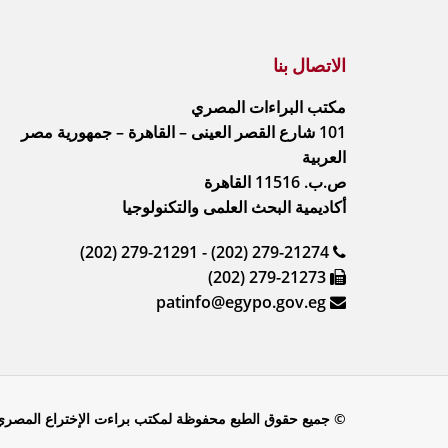
الاتصال بنا
مكتب البراءات المصري
101 شارع القصر العينى – القاهرة – جمهورية مصر
العربية
ص.ب. 11516 القاهرة
أكاديمية البحث العلمى والتكنولوجيا
(202) 279-21291 - (202) 279-21274
(202) 279-21273
patinfo@egypo.gov.eg
© جميع حقوق الطبع محفوظة لمكتب براءت الإختراع المصري © 2020 | تصميم & تنفيذ :م\هيثم محمود 